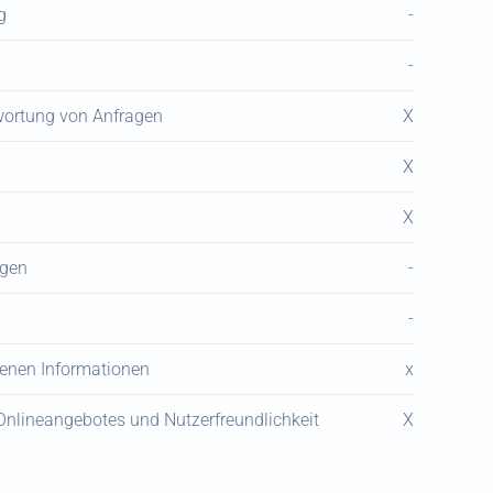
g
-
-
ortung von Anfragen
X
X
X
ögen
-
-
genen Informationen
x
 Onlineangebotes und Nutzerfreundlichkeit
X