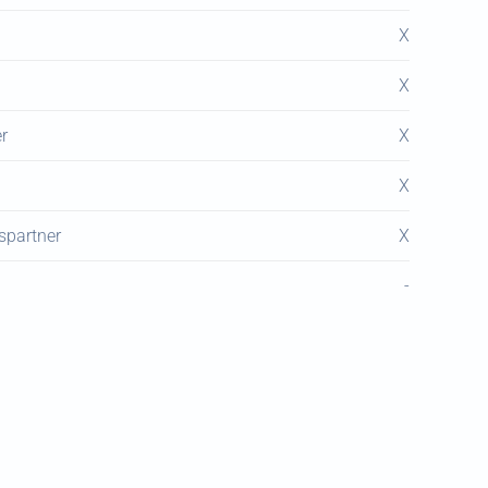
X
X
r
X
X
spartner
X
-