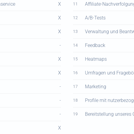
service
X
Affiliate-Nachverfolgun
11
X
A/B-Tests
12
X
Verwaltung und Beantw
13
-
Feedback
14
X
Heatmaps
15
X
Umfragen und Frageb
16
-
Marketing
17
-
Profile mit nutzerbezo
18
-
Bereitstellung unseres
19
X